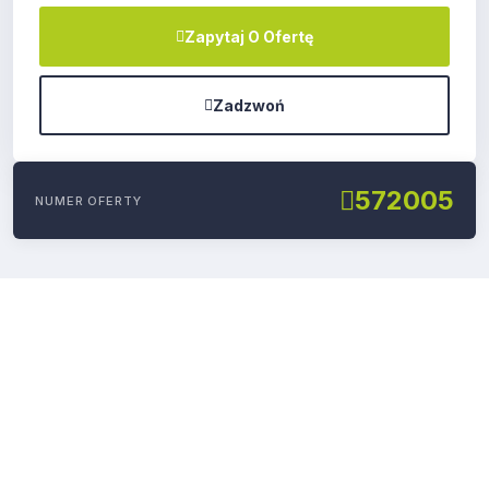
Zapytaj O Ofertę
Zadzwoń
572005
NUMER OFERTY