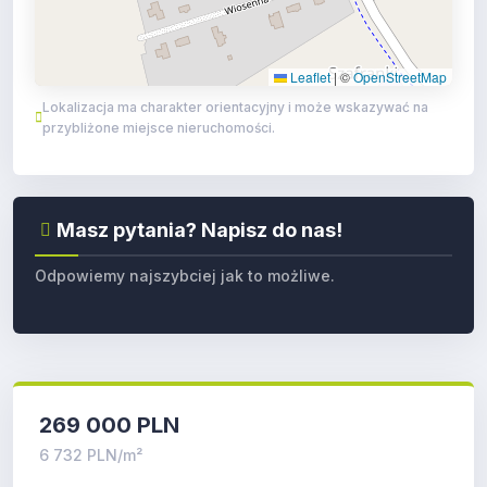
Leaflet
|
©
OpenStreetMap
Lokalizacja ma charakter orientacyjny i może wskazywać na
przybliżone miejsce nieruchomości.
Masz pytania? Napisz do nas!
Odpowiemy najszybciej jak to możliwe.
269 000 PLN
6 732 PLN/m²