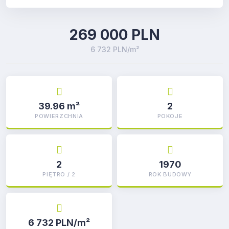
269 000 PLN
6 732 PLN/m²
39.96 m²
2
POWIERZCHNIA
POKOJE
2
1970
PIĘTRO / 2
ROK BUDOWY
6 732 PLN/m²