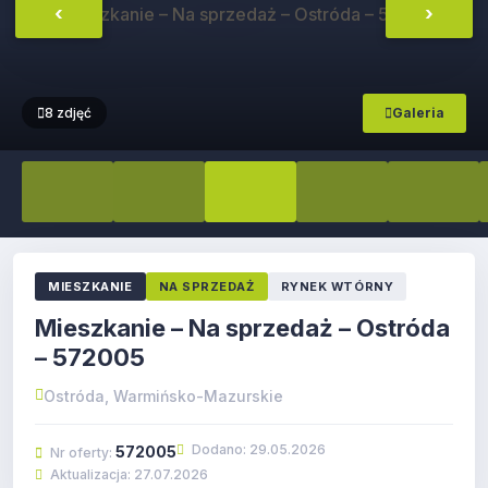
‹
›
Galeria
8 zdjęć
MIESZKANIE
NA SPRZEDAŻ
RYNEK WTÓRNY
Mieszkanie – Na sprzedaż – Ostróda
– 572005
Ostróda, Warmińsko-Mazurskie
Dodano: 29.05.2026
572005
Nr oferty:
Aktualizacja: 27.07.2026