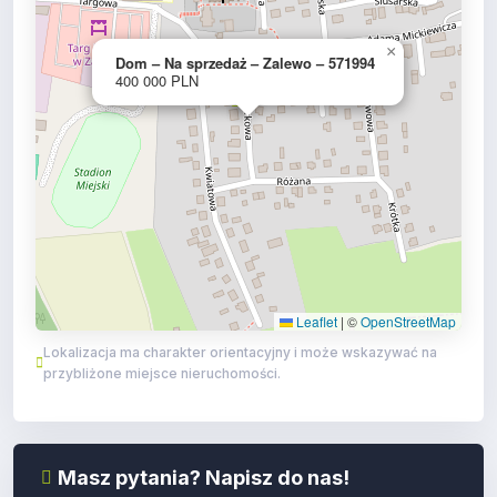
×
Dom – Na sprzedaż – Zalewo – 571994
400 000 PLN
Leaflet
|
©
OpenStreetMap
Lokalizacja ma charakter orientacyjny i może wskazywać na
przybliżone miejsce nieruchomości.
Masz pytania? Napisz do nas!