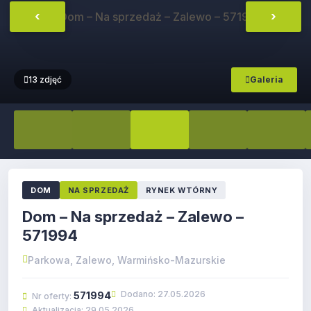
‹
›
Galeria
13 zdjęć
DOM
NA SPRZEDAŻ
RYNEK WTÓRNY
Dom – Na sprzedaż – Zalewo –
571994
Parkowa, Zalewo, Warmińsko-Mazurskie
Dodano: 27.05.2026
571994
Nr oferty:
Aktualizacja: 29.05.2026