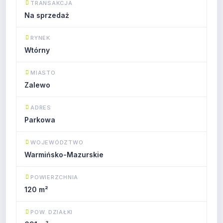
TRANSAKCJA
Na sprzedaż
RYNEK
Wtórny
MIASTO
Zalewo
ADRES
Parkowa
WOJEWÓDZTWO
Warmińsko-Mazurskie
POWIERZCHNIA
120 m²
POW. DZIAŁKI