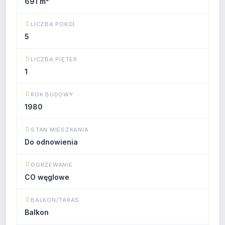
691 m²
LICZBA POKOI
5
LICZBA PIĘTER
1
ROK BUDOWY
1980
STAN MIESZKANIA
Do odnowienia
OGRZEWANIE
CO węglowe
BALKON/TARAS
Balkon