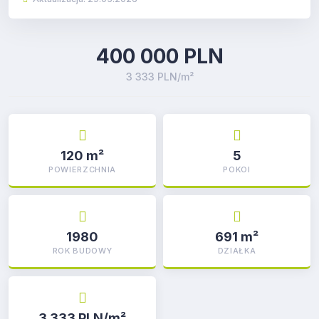
400 000 PLN
3 333 PLN/m²
120 m²
5
POWIERZCHNIA
POKOI
1980
691 m²
ROK BUDOWY
DZIAŁKA
3 333 PLN/m²