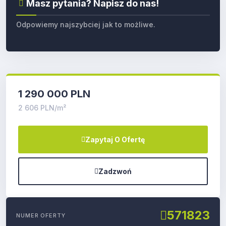
Masz pytania? Napisz do nas!
Odpowiemy najszybciej jak to możliwe.
1 290 000 PLN
2 606 PLN/m²
Zapytaj O Ofertę
Zadzwoń
571823
NUMER OFERTY