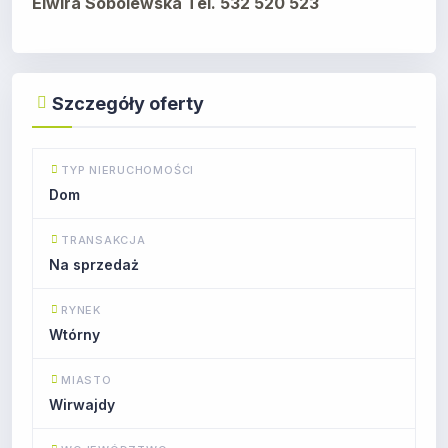
Elwira Sobolewska Tel. 532 520 523
Szczegóły oferty
TYP NIERUCHOMOŚCI
Dom
TRANSAKCJA
Na sprzedaż
RYNEK
Wtórny
MIASTO
Wirwajdy