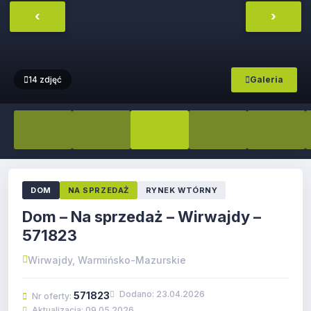
‹
›
Galeria
14 zdjęć
DOM
NA SPRZEDAŻ
RYNEK WTÓRNY
Dom – Na sprzedaż – Wirwajdy –
571823
Wirwajdy, Warmińsko-Mazurskie
Dodano: 23.04.2026
571823
Nr oferty:
Aktualizacja: 09.05.2026