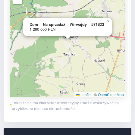
×
Dom – Na sprzedaż – Wirwajdy – 571823
1 290 000 PLN
Leaflet
|
©
OpenStreetMap
Lokalizacja ma charakter orientacyjny i może wskazywać na
przybliżone miejsce nieruchomości.