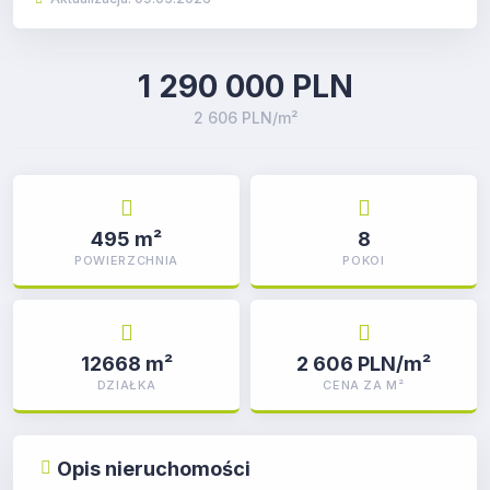
1 290 000 PLN
2 606 PLN/m²
495 m²
8
POWIERZCHNIA
POKOI
12668 m²
2 606 PLN/m²
DZIAŁKA
CENA ZA M²
Opis nieruchomości