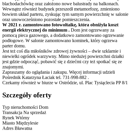
blachodachówkę oraz założono nowe balustrady na balkonach.
Wewnątrz również budynek przeszedł metamorfozę, zmieniono
bowiem układ parteru, zyskując tym samym powierzchnię w salonie
oraz unowocześniono pozostałe pomieszczenia.
W 2021 r. zamontowano fotowoltaikę, która obniżyła koszt
energii elektrycznej do minimum .
Dom jest ogrzewany za
pomocą pieca gazowego, a dodatkowo zamontowano ogrzewanie
podłogowe. W salonie zamontowano kominek, który ogrzewa
parter domu.
Jest też coś dla miłośników zdrowej żywności – dwie szklarnie i
niewielki ogródek warzywny. Mimo niedużej powierzchni działki
jest gdzie odpocząć, pobawić się z dziećmi czy też spotkać się ze
znajomymi.
Zapraszamy do oglądania i zakupu. Więcej informacji udzieli
Pośrednik Katarzyna Łaciak tel. 731-998-882 .
Czekamy również w biurze w Ostródzie, ul. Plac Tysiąclecia PP 8/1
Szczegóły oferty
Typ nieruchomości
Dom
Transakcja
Na sprzedaż
Rynek
Wtórny
Miasto
Międzylesie
Adres
Bławatna