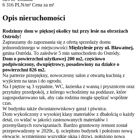
6 316 PLN/m²
Cena za m²
Opis nieruchomości
Rodzinny dom w pięknej okolicy tuż przy lesie na obrzeżach
Ostródy!
Zapraszamy do zapoznania się z ofertą sprzedaży domu
jednorodzinnego w miejscowości
Międzylesie przy ul. Bławatnej,
gmina Ostróda. To zaledwie 5 min samochodem do Ostródy.
Dom o powierzchni użytkowej 200 m2, częściowo
podpiwniczony, dwupiętrowy, posadowiony na działce o
powierzchni 826 m2.
Na parterze przepiękny, nowoczesny salon z otwartą kuchnią z
wyjściem na taras i do ogrodu.
Na I piętrze są 3 sypialnie, WC, łazienka z wanną i prysznicem oraz
przytulny przedpokój, z którego wchodzimy na poddasze, które
zagospodarowano tak, aby cała rodzina mogła spędzać wspólnie
czas.
W budynku także dwustanowiskowy garaż i piwnica.
Dom wykończony z wysokiej klasy materiałów z dbałością o każdy
detal, co widać w jakości zastosowanych materiałów i
przemyślanych rozwiązaniach. Bardzo gruntowny remont został
przeprowadzony w 2020r., tj. ocieplono budynek i położono nową
elewację, wymieniono wszystkie okna i drzwi, położono nową