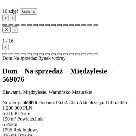
16 zdjęć
Galeria
‹
›
✕
‹
1 / 16
›
Dom
Na sprzedaż
Rynek wtórny
Dom – Na sprzedaż – Międzylesie –
569076
Bławatna, Międzylesie, Warmińsko-Mazurskie
Nr oferty:
569076
Dodano: 06.02.2025
Aktualizacja: 11.05.2026
1 200 000 PLN
6 316 PLN/m²
190 m²
Powierzchnia
6
Pokoi
1995
Rok budowy
826 m²
Działka