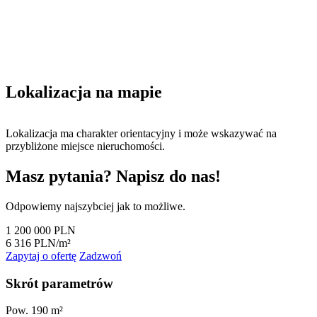
Lokalizacja na mapie
Leaflet
|
©
OpenStreetMap
×
+
Lokalizacja ma charakter orientacyjny i może wskazywać na
Dom – Na sprzedaż – Międzylesie – 569076
1 200 000 PLN
przybliżone miejsce nieruchomości.
−
Masz pytania? Napisz do nas!
Odpowiemy najszybciej jak to możliwe.
1 200 000 PLN
6 316 PLN/m²
Zapytaj o ofertę
Zadzwoń
Skrót parametrów
Pow.
190 m²