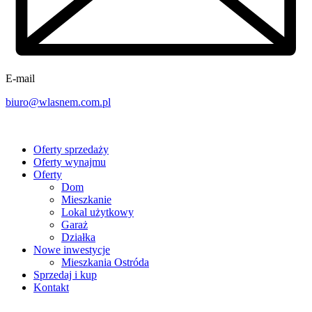
E-mail
biuro@wlasnem.com.pl
Oferty sprzedaży
Oferty wynajmu
Oferty
Dom
Mieszkanie
Lokal użytkowy
Garaż
Działka
Nowe inwestycje
Mieszkania Ostróda
Sprzedaj i kup
Kontakt